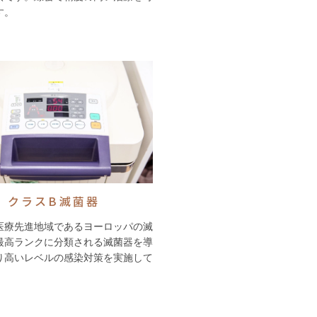
す。
クラスB滅菌器
医療先進地域であるヨーロッパの滅
最高ランクに分類される滅菌器を導
り高いレベルの感染対策を実施して
。